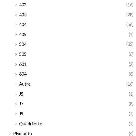
402
(16)
403
(28)
404
(56)
405
(1)
504
(35)
505
(6)
601
(2)
604
(6)
Autre
(16)
J5
(1)
J7
(8)
J9
(1)
Quadrilette
(1)
Plymouth
(4)