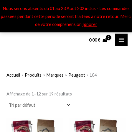
Aller
Nous serons absents du 01 au 23 Août 202 inclus - Les commandes
au
passées pendant cette période seront traitées à notre retour​. Merci
contenu
de votre compréhension
Ignorer
P
P
0,00
€
r
r
i
i
x
x
m
m
Accueil
Produits
Marques
Peugeot
104
i
a
n
x
Affichage de 1–12 sur 19 résultats
Ce
Ce
produit
pro