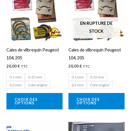
a
a
plusieurs
plu
variations.
var
EN RUPTURE DE
Les
Les
STOCK
options
opt
peuvent
peu
Cales de vilbrequin Peugeot
Cales de vilbrequin Peugeot
être
êtr
104, 205
104, 205
choisies
cho
20,00
€
20,00
€
TTC
TTC
sur
sur
la
la
0,1 mm
0,15 mm
0,1 mm
0,15 mm
page
pa
0,2 mm
Cote origine
0,2 mm
Cote origine
du
du
CHOIX DES
CHOIX DES
produit
pro
OPTIONS
OPTIONS
Ce