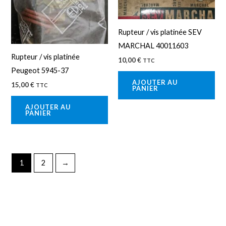
Rupteur / vis platinée SEV
MARCHAL 40011603
Rupteur / vis platinée
10,00
€
TTC
Peugeot 5945-37
AJOUTER AU
15,00
€
TTC
PANIER
AJOUTER AU
PANIER
1
2
→