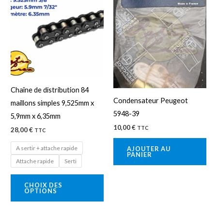
produit
a
plusieurs
variations.
Les
options
peuvent
Chaîne de distribution 84
être
Condensateur Peugeot
maillons simples 9,525mm x
choisies
5948-39
5,9mm x 6,35mm
sur
10,00
€
TTC
28,00
€
TTC
la
page
A sertir + attache rapide
AJOUTER AU
PANIER
du
Attache rapide
Serti
produit
CHOIX DES
OPTIONS