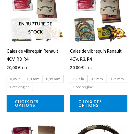
a
a
plusieurs
plu
variations.
var
EN RUPTURE DE
Les
Les
STOCK
options
opt
peuvent
peu
Cales de vilbrequin Renault
Cales de vilbrequin Renault
être
êtr
4CV, R3, R4
4CV, R3, R4
choisies
cho
20,00
€
20,00
€
TTC
TTC
sur
sur
la
la
0,05 in
0,1 mm
0,15 mm
0,05 in
0,1 mm
0,15 mm
page
pa
Cote origine
Cote origine
du
du
CHOIX DES
CHOIX DES
produit
pro
OPTIONS
OPTIONS
Ce