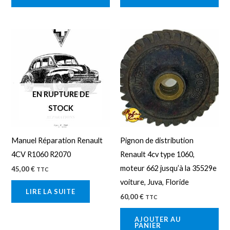
EN RUPTURE DE
STOCK
Manuel Réparation Renault
Pignon de distribution
4CV R1060 R2070
Renault 4cv type 1060,
moteur 662 jusqu’à la 35529e
45,00
€
TTC
voiture, Juva, Floride
LIRE LA SUITE
60,00
€
TTC
AJOUTER AU
PANIER