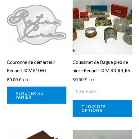
pro
a
plu
var
Les
opt
peu
Couronne de démarreur
Coussinet de Bague pied de
êtr
Renault 4CV R1060
bielle Renault 4CV, R3, R4, R6
cho
80,00
€
50,00
€
TTC
TTC
sur
la
Cote origine
AJOUTER AU
PANIER
pa
CHOIX DES
du
OPTIONS
pro
Plage
Ce
Ce
de