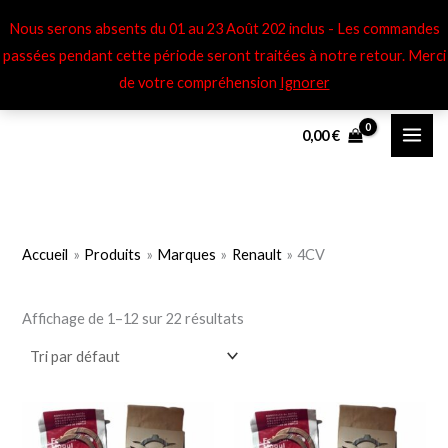
Aller
Nous serons absents du 01 au 23 Août 202 inclus - Les commandes
au
passées pendant cette période seront traitées à notre retour​. Merci
contenu
de votre compréhension
Ignorer
P
P
0,00
€
r
r
i
i
x
x
m
m
Accueil
Produits
Marques
Renault
4CV
i
a
n
x
Affichage de 1–12 sur 22 résultats
Ce
Ce
produit
pro