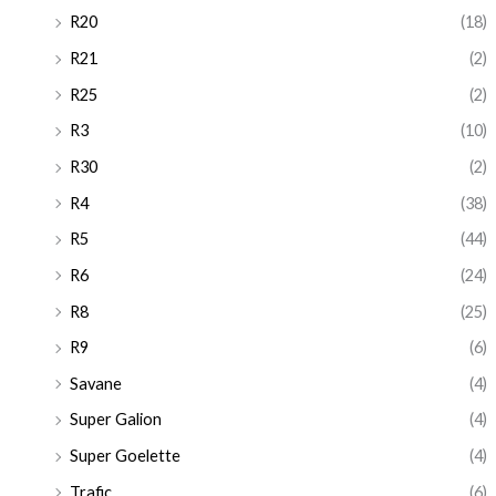
R20
(18)
R21
(2)
R25
(2)
R3
(10)
R30
(2)
R4
(38)
R5
(44)
R6
(24)
R8
(25)
R9
(6)
Savane
(4)
Super Galion
(4)
Super Goelette
(4)
Trafic
(6)