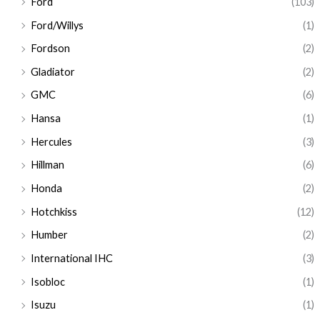
Ford
(103)
Ford/Willys
(1)
Fordson
(2)
Gladiator
(2)
GMC
(6)
Hansa
(1)
Hercules
(3)
Hillman
(6)
Honda
(2)
Hotchkiss
(12)
Humber
(2)
International IHC
(3)
Isobloc
(1)
Isuzu
(1)