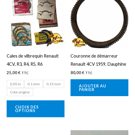
produit
a
plusieurs
variations.
Les
options
peuvent
Cales de vilbrequin Renault
Couronne de démarreur
être
4CV, R3, R4, R5, R6
Renault 4CV 1959, Dauphine
choisies
25,00
€
80,00
€
TTC
TTC
sur
la
0,05 in
0,1 mm
0,15 mm
AJOUTER AU
PANIER
page
Cote origine
du
CHOIX DES
produit
OPTIONS
Ce