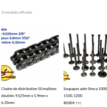
3 résultats affichés
Ce
produit
a
plusieurs
variations.
Les
options
peuvent
être
Chaîne de distribution 50 maillons
Soupapes adm Simca 1000,
choisies
doubles 9,525mm x 5,9mm x
1100, 1200
sur
6,35mm
80,00
€
la
TTC