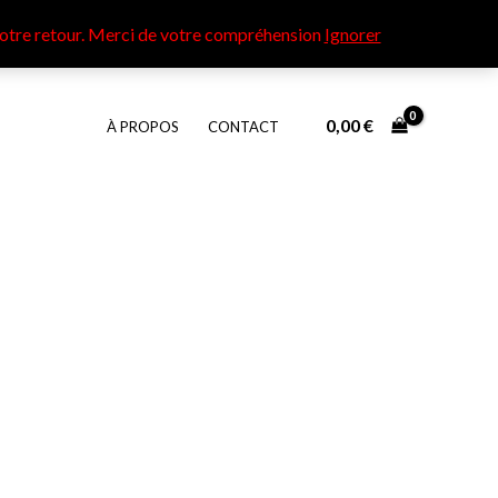
otre retour​. Merci de votre compréhension
Ignorer
0,00
€
À PROPOS
CONTACT