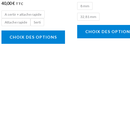
40,00
€
page
TTC
8 mm
du
A sertir + attache rapide
32,81 mm
produit
Attache rapide
Serti
CHOIX DES OPTION
CHOIX DES OPTIONS