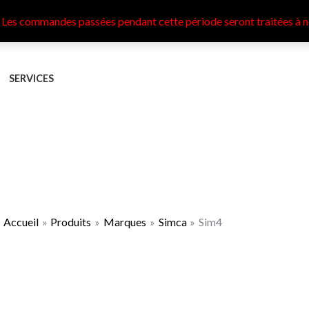
 Les commandes passées pendant cette période seront traitées à n
SERVICES
Accueil
Produits
Marques
Simca
Sim4