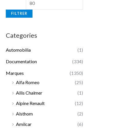
FILTRER
Categories
Automobilia
(1)
Documentation
(334)
Marques
(1350)
Alfa Romeo
(25)
Allis Chalmer
(1)
Alpine Renault
(12)
Alsthom
(2)
Amilcar
(6)