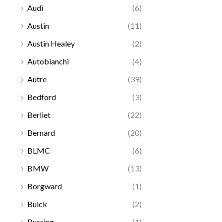
Audi
(6)
Austin
(11)
Austin Healey
(2)
Autobianchi
(4)
Autre
(39)
Bedford
(3)
Berliet
(22)
Bernard
(20)
BLMC
(6)
BMW
(13)
Borgward
(1)
Buick
(2)
Bussing
(1)